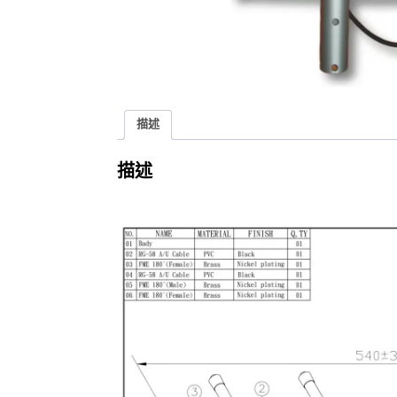
描述
描述