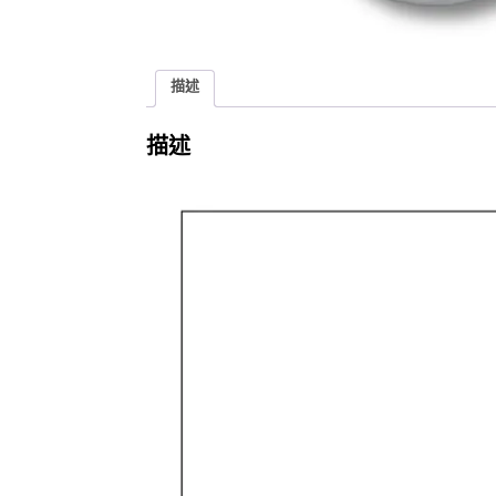
描述
描述