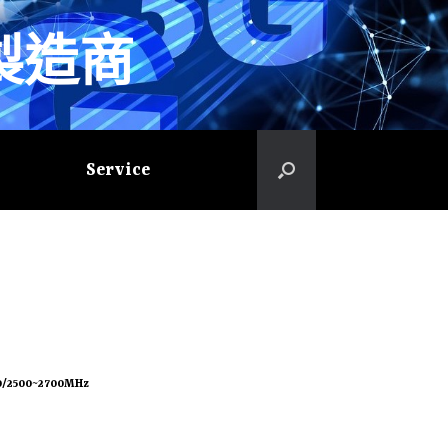
製造商
Service
70/2500~2700MHz